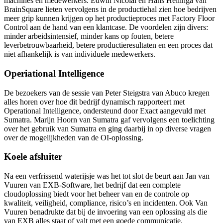
machines en medewerkers. Edwin Nicolai en Hans Hellinga van
BrainSquare lieten vervolgens in de productiehal zien hoe bedrijven
meer grip kunnen krijgen op het productieproces met Factory Floor
Control aan de hand van een klantcase. De voordelen zijn divers:
minder arbeidsintensief, minder kans op fouten, betere
leverbetrouwbaarheid, betere productieresultaten en een proces dat
niet afhankelijk is van individuele medewerkers.
Operiational Intelligence
De bezoekers van de sessie van Peter Steigstra van Abuco kregen
alles horen over hoe dit bedrijf dynamisch rapporteert met
Operational Intelligence, ondersteund door Exact aangevuld met
Sumatra. Marijn Hoorn van Sumatra gaf vervolgens een toelichting
over het gebruik van Sumatra en ging daarbij in op diverse vragen
over de mogelijkheden van de OI-oplossing.
Koele afsluiter
Na een verfrissend waterijsje was het tot slot de beurt aan Jan van
Vuuren van EXB-Software, het bedrijf dat een complete
cloudoplossing biedt voor het beheer van en de controle op
kwaliteit, veiligheid, compliance, risico’s en incidenten. Ook Van
Vuuren benadrukte dat bij de invoering van een oplossing als die
van EXB alles staat of valt met een goede communicatie,