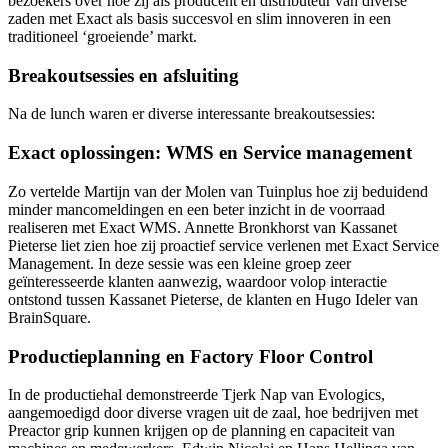
bezoekers over hoe zij als producent en distributeur van diverse
zaden met Exact als basis succesvol en slim innoveren in een
traditioneel ‘groeiende’ markt.
Breakoutsessies en afsluiting
Na de lunch waren er diverse interessante breakoutsessies:
Exact oplossingen: WMS en Service management
Zo vertelde Martijn van der Molen van Tuinplus hoe zij beduidend
minder mancomeldingen en een beter inzicht in de voorraad
realiseren met Exact WMS. Annette Bronkhorst van Kassanet
Pieterse liet zien hoe zij proactief service verlenen met Exact Service
Management. In deze sessie was een kleine groep zeer
geïnteresseerde klanten aanwezig, waardoor volop interactie
ontstond tussen Kassanet Pieterse, de klanten en Hugo Ideler van
BrainSquare.
Productieplanning en Factory Floor Control
In de productiehal demonstreerde Tjerk Nap van Evologics,
aangemoedigd door diverse vragen uit de zaal, hoe bedrijven met
Preactor grip kunnen krijgen op de planning en capaciteit van