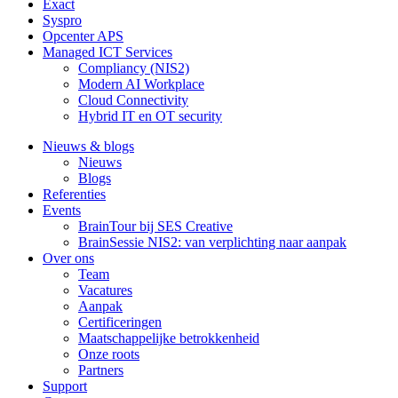
Exact
Syspro
Opcenter APS
Managed ICT Services
Compliancy (NIS2)
Modern AI Workplace
Cloud Connectivity
Hybrid IT en OT security
Nieuws & blogs
Nieuws
Blogs
Referenties
Events
BrainTour bij SES Creative
BrainSessie NIS2: van verplichting naar aanpak
Over ons
Team
Vacatures
Aanpak
Certificeringen
Maatschappelijke betrokkenheid
Onze roots
Partners
Support