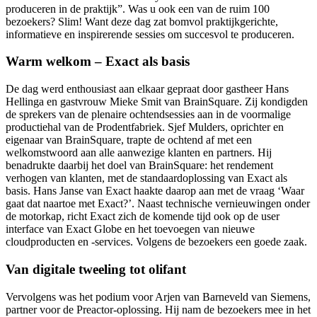
produceren in de praktijk”. Was u ook een van de ruim 100
bezoekers? Slim! Want deze dag zat bomvol praktijkgerichte,
informatieve en inspirerende sessies om succesvol te produceren.
Warm welkom – Exact als basis
De dag werd enthousiast aan elkaar gepraat door gastheer Hans
Hellinga en gastvrouw Mieke Smit van BrainSquare. Zij kondigden
de sprekers van de plenaire ochtendsessies aan in de voormalige
productiehal van de Prodentfabriek. Sjef Mulders, oprichter en
eigenaar van BrainSquare, trapte de ochtend af met een
welkomstwoord aan alle aanwezige klanten en partners. Hij
benadrukte daarbij het doel van BrainSquare: het rendement
verhogen van klanten, met de standaardoplossing van Exact als
basis. Hans Janse van Exact haakte daarop aan met de vraag ‘Waar
gaat dat naartoe met Exact?’. Naast technische vernieuwingen onder
de motorkap, richt Exact zich de komende tijd ook op de user
interface van Exact Globe en het toevoegen van nieuwe
cloudproducten en -services. Volgens de bezoekers een goede zaak.
Van digitale tweeling tot olifant
Vervolgens was het podium voor Arjen van Barneveld van Siemens,
partner voor de Preactor-oplossing. Hij nam de bezoekers mee in het