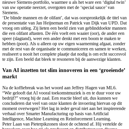
nieuwe Siemens-portfolio, waarmee u als het ware een ‘digital twin’
van uw operatie neerzet, overgoten met de ‘special sauce’ van
Siemens.
‘De blinde mannen en de olifant’, dat was oorspronkelijk de titel van
de presentatie van Jan Heijneman en Patrick van Dijk van UPD. Dat
vroeg om uitleg. Zij lieten een beeld zien van geblinddoekte mannen
die een olifant aftasten. De één voelt een waaier (oor), de ander een
speer (slagtand), weer een ander denkt met een boom te maken te
hebben (poot). Als u alleen op uw eigen waarneming afgaat, zonder
met de rest van de organisatie te communiceren en samen te werken,
realiseert u nooit het complete plaatje dat nodig is om echt succesvol
te zijn. Een beeld dat bleek te resoneren bij de aanwezige klanten.
Van AI inzetten tot slim innoveren in een ‘groeiende’
markt
Na de koffiebreak was het woord aan Jeffrey Hagen van ML6.
“Wie gelooft dat AI vooral toekomstmuziek is en te duur voor uw
bedrijf?” vroeg hij de zaal. Een reactie bleef uit, dus kunnen we
concluderen dat veel van onze klanten de invoering hiervan op dit
moment overwegen? Het lag in ieder geval niet aan het inspirerende
verhaal over Smarter Manufacturing op basis van Artificial
Intelligence, Machine Learning en Reinforcement Learning.
Peter Laan van Pieterpikzonen sloot de ochtend af. Hij vertelde de