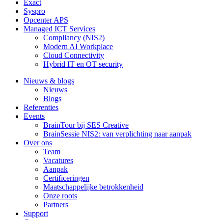
Exact
Syspro
Opcenter APS
Managed ICT Services
Compliancy (NIS2)
Modern AI Workplace
Cloud Connectivity
Hybrid IT en OT security
Nieuws & blogs
Nieuws
Blogs
Referenties
Events
BrainTour bij SES Creative
BrainSessie NIS2: van verplichting naar aanpak
Over ons
Team
Vacatures
Aanpak
Certificeringen
Maatschappelijke betrokkenheid
Onze roots
Partners
Support