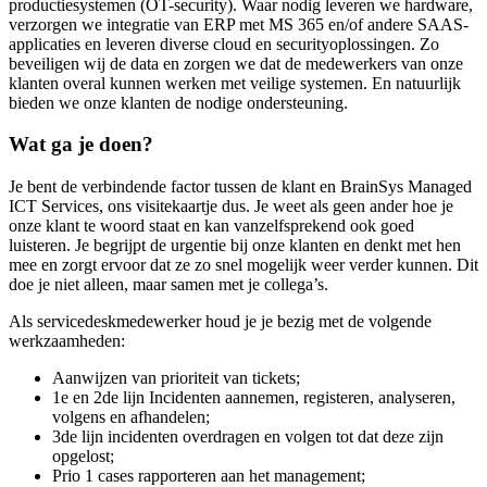
productiesystemen (OT-security). Waar nodig leveren we hardware,
verzorgen we integratie van ERP met MS 365 en/of andere SAAS-
applicaties en leveren diverse cloud en securityoplossingen. Zo
beveiligen wij de data en zorgen we dat de medewerkers van onze
klanten overal kunnen werken met veilige systemen. En natuurlijk
bieden we onze klanten de nodige ondersteuning.
Wat ga je doen?
Je bent de verbindende factor tussen de klant en BrainSys Managed
ICT Services, ons visitekaartje dus. Je weet als geen ander hoe je
onze klant te woord staat en kan vanzelfsprekend ook goed
luisteren. Je begrijpt de urgentie bij onze klanten en denkt met hen
mee en zorgt ervoor dat ze zo snel mogelijk weer verder kunnen. Dit
doe je niet alleen, maar samen met je collega’s.
Als servicedeskmedewerker houd je je bezig met de volgende
werkzaamheden:
Aanwijzen van prioriteit van tickets;
1e en 2de lijn Incidenten aannemen, registeren, analyseren,
volgens en afhandelen;
3de lijn incidenten overdragen en volgen tot dat deze zijn
opgelost;
Prio 1 cases rapporteren aan het management;